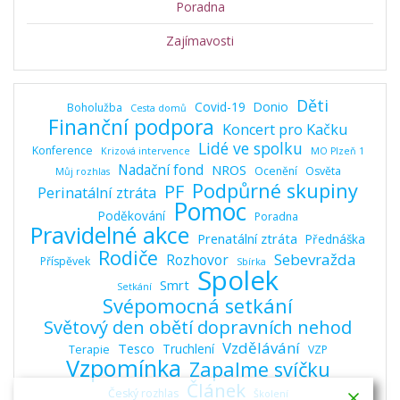
Poradna
Zajímavosti
Děti
Covid-19
Donio
Boholužba
Cesta domů
Finanční podpora
Koncert pro Kačku
Lidé ve spolku
Konference
Krizová intervence
MO Plzeň 1
Nadační fond
NROS
Ocenění
Osvěta
Můj rozhlas
Podpůrné skupiny
PF
Perinatální ztráta
Pomoc
Poděkování
Poradna
Pravidelné akce
Prenatální ztráta
Přednáška
Rodiče
Sebevražda
Rozhovor
Příspěvek
Sbírka
Spolek
Smrt
Setkání
Svépomocná setkání
Světový den obětí dopravních nehod
Vzdělávání
Tesco
Truchlení
Terapie
VZP
Vzpomínka
Zapalme svíčku
Článek
Český rozhlas
Školení