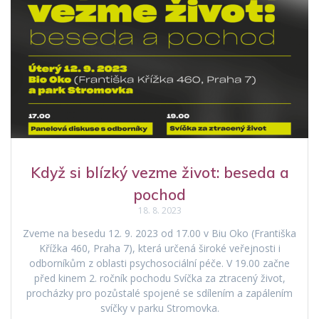
Když si blízký vezme život: beseda a
pochod
18. 8. 2023
Zveme na besedu 12. 9. 2023 od 17.00 v Biu Oko (Františka
Křížka 460, Praha 7), která určená široké veřejnosti i
odborníkům z oblasti psychosociální péče. V 19.00 začne
před kinem 2. ročník pochodu Svíčka za ztracený život,
procházky pro pozůstalé spojené se sdílením a zapálením
svíčky v parku Stromovka.