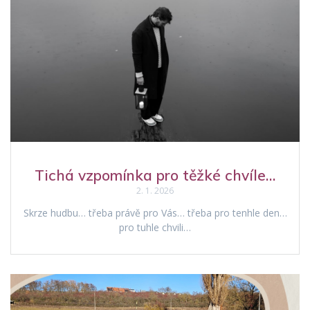
Tichá vzpomínka pro těžké chvíle…
2. 1. 2026
Skrze hudbu… třeba právě pro Vás… třeba pro tenhle den…
pro tuhle chvili…