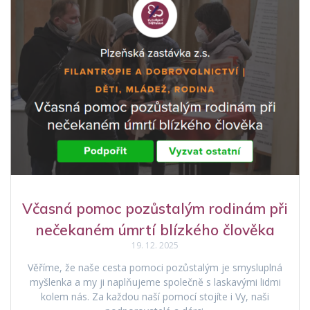
Včasná pomoc pozůstalým rodinám při
nečekaném úmrtí blízkého člověka
19. 12. 2025
Věříme, že naše cesta pomoci pozůstalým je smysluplná
myšlenka a my ji naplňujeme společně s laskavými lidmi
kolem nás. Za každou naší pomocí stojíte i Vy, naši