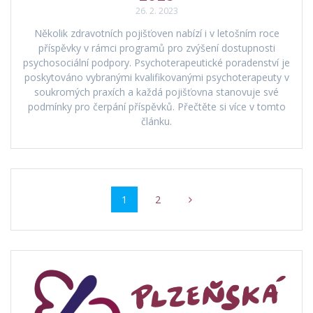
26. 2. 2023
Několik zdravotních pojišťoven nabízí i v letošním roce
příspěvky v rámci programů pro zvýšení dostupnosti
psychosociální podpory. Psychoterapeutické poradenství je
poskytováno vybranými kvalifikovanými psychoterapeuty v
soukromých praxích a každá pojišťovna stanovuje své
podmínky pro čerpání příspěvků. Přečtěte si více v tomto
článku.
Příspěvek
Stránka
Stránka
1
2
navigace