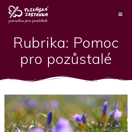
Přeskočit
na
obsah
Rubrika:
Pomoc
pro pozůstalé