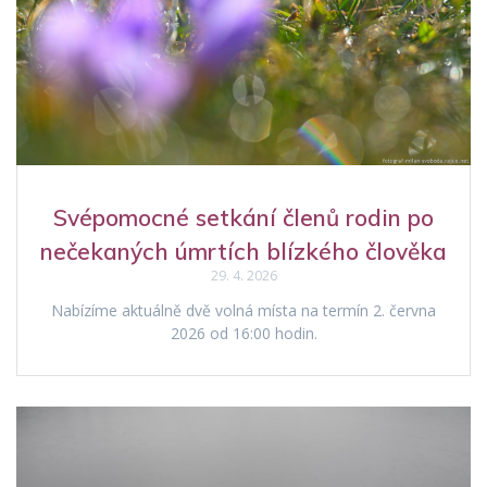
Svépomocné setkání členů rodin po
nečekaných úmrtích blízkého člověka
29. 4. 2026
Nabízíme aktuálně dvě volná místa na termín 2. června
2026 od 16:00 hodin.