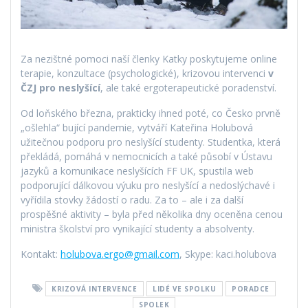
Za nezištné pomoci naší členky Katky poskytujeme online
terapie, konzultace (psychologické), krizovou intervenci
v
ČZJ pro neslyšící
, ale také ergoterapeutické poradenství.
Od loňského března, prakticky ihned poté, co Česko prvně
„ošlehla“ bující pandemie, vytváří Kateřina Holubová
užitečnou podporu pro neslyšící studenty. Studentka, která
překládá, pomáhá v nemocnicích a také působí v Ústavu
jazyků a komunikace neslyšících FF UK, spustila web
podporující dálkovou výuku pro neslyšící a nedoslýchavé i
vyřídila stovky žádostí o radu. Za to – ale i za další
prospěšné aktivity – byla před několika dny oceněna cenou
ministra školství pro vynikající studenty a absolventy.
Kontakt:
holubova.ergo@gmail.com
, Skype: kaci.holubova
KRIZOVÁ INTERVENCE
LIDÉ VE SPOLKU
PORADCE
SPOLEK