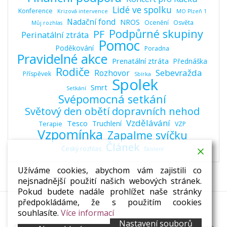
Lidé ve spolku
Konference
Krizová intervence
MO Plzeň 1
Nadační fond
NROS
Ocenění
Osvěta
Můj rozhlas
Podpůrné skupiny
PF
Perinatální ztráta
Pomoc
Poděkování
Poradna
Pravidelné akce
Prenatální ztráta
Přednáška
Rodiče
Sebevražda
Rozhovor
Příspěvek
Sbírka
Spolek
Smrt
Setkání
Svépomocná setkání
Světový den obětí dopravních nehod
Vzdělávání
Tesco
Truchlení
Terapie
VZP
Vzpomínka
Zapalme svíčku
Článek
Český rozhlas
Školení
Užíváme cookies, abychom vám zajistili co
nejsnadnější použití našich webových stránek.
Pokud budete nadále prohlížet naše stránky
předpokládáme, že s použitím cookies
souhlasíte.
Více informací
Nastavení souborů