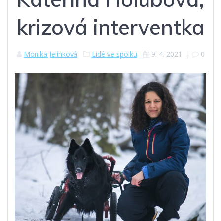
krizová interventka
Monika Jelínková
Lidé ve spolku
9. 4. 2021
|
0