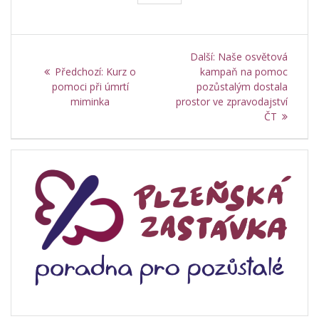
Navigace
Další
Další:
Naše osvětová
pro
Předchozí
příspěvek:
Předchozí:
Kurz o
kampaň na pomoc
příspěvek:
pomoci při úmrtí
pozůstalým dostala
příspěvek
miminka
prostor ve zpravodajství
ČT