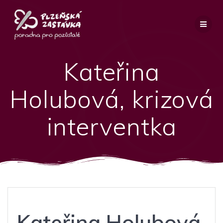
Přeskočit
na
obsah
Kateřina
Holubová, krizová
interventka
Kateřina Holubová,