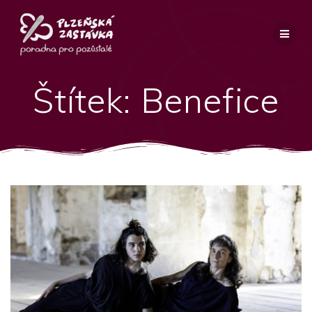
Přeskočit
na
obsah
Štítek:
Benefice