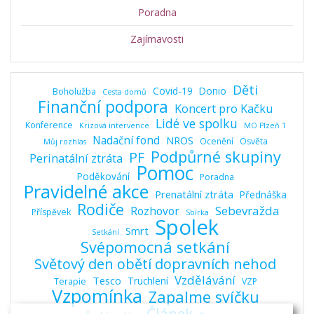
Poradna
Zajímavosti
Děti
Covid-19
Donio
Boholužba
Cesta domů
Finanční podpora
Koncert pro Kačku
Lidé ve spolku
Konference
Krizová intervence
MO Plzeň 1
Nadační fond
NROS
Ocenění
Osvěta
Můj rozhlas
Podpůrné skupiny
PF
Perinatální ztráta
Pomoc
Poděkování
Poradna
Pravidelné akce
Prenatální ztráta
Přednáška
Rodiče
Sebevražda
Rozhovor
Příspěvek
Sbírka
Spolek
Smrt
Setkání
Svépomocná setkání
Světový den obětí dopravních nehod
Vzdělávání
Tesco
Truchlení
Terapie
VZP
Vzpomínka
Zapalme svíčku
Článek