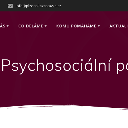
info@plzenskazastavka.cz
ÁS
CO DĚLÁME
KOMU POMÁHÁME
AKTUAL
:
Psychosociální 