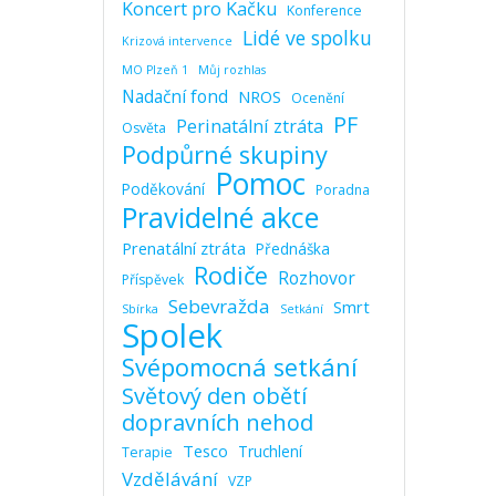
Koncert pro Kačku
Konference
Lidé ve spolku
Krizová intervence
MO Plzeň 1
Můj rozhlas
Nadační fond
NROS
Ocenění
PF
Perinatální ztráta
Osvěta
Podpůrné skupiny
Pomoc
Poděkování
Poradna
Pravidelné akce
Prenatální ztráta
Přednáška
Rodiče
Rozhovor
Příspěvek
Sebevražda
Smrt
Sbírka
Setkání
Spolek
Svépomocná setkání
Světový den obětí
dopravních nehod
Tesco
Truchlení
Terapie
Vzdělávání
VZP