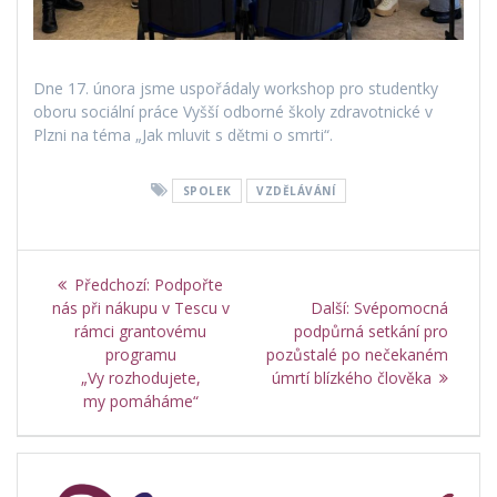
Dne 17. února jsme uspořádaly workshop pro studentky
oboru sociální práce Vyšší odborné školy zdravotnické v
Plzni na téma „Jak mluvit s dětmi o smrti“.
SPOLEK
VZDĚLÁVÁNÍ
Navigace
Předchozí
Předchozí:
Podpořte
pro
příspěvek:
Další
nás při nákupu v Tescu v
Další:
Svépomocná
příspěvek:
rámci grantovému
podpůrná setkání pro
příspěvek
programu
pozůstalé po nečekaném
„Vy rozhodujete,
úmrtí blízkého člověka
my pomáháme“