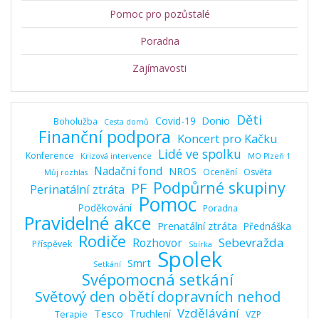
Pomoc pro pozůstalé
Poradna
Zajímavosti
Děti
Covid-19
Donio
Boholužba
Cesta domů
Finanční podpora
Koncert pro Kačku
Lidé ve spolku
Konference
Krizová intervence
MO Plzeň 1
Nadační fond
NROS
Ocenění
Osvěta
Můj rozhlas
Podpůrné skupiny
PF
Perinatální ztráta
Pomoc
Poděkování
Poradna
Pravidelné akce
Prenatální ztráta
Přednáška
Rodiče
Sebevražda
Rozhovor
Příspěvek
Sbírka
Spolek
Smrt
Setkání
Svépomocná setkání
Světový den obětí dopravních nehod
Vzdělávání
Tesco
Truchlení
Terapie
VZP