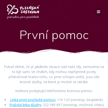
Přeskočit
na
obsah
První pomoc
Pokud cítíme, že je jakákoliv situace nad naše síly, nemusíme na
to být sami. Ve chvílích, kdy mohou nepříjemné pocity
překračovat hranici toho, co jsme schopni unést, jsou zde
krizové služby, na které je možné se obrátit.
Instituce poskytující telefonickou krizovou pomoc:
Linka první psychické pomoci
: 116 123 (nonstop, bezplatně)
Pražská linka důvěry
: 222 580 697 (nonstop, možnost chatu)