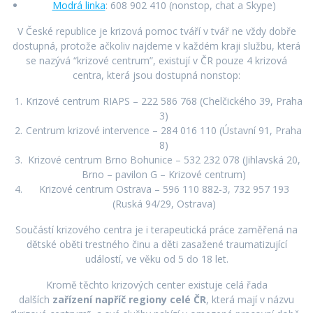
Modrá linka
: 608 902 410 (nonstop, chat a Skype)
V České republice je krizová pomoc tváří v tvář ne vždy dobře
dostupná, protože ačkoliv najdeme v každém kraji službu, která
se nazývá “krizové centrum”, existují v ČR pouze 4 krizová
centra, která jsou dostupná nonstop:
Krizové centrum RIAPS – 222 586 768 (Chelčického 39, Praha
3)
Centrum krizové intervence – 284 016 110 (Ústavní 91, Praha
8)
Krizové centrum Brno Bohunice – 532 232 078 (Jihlavská 20,
Brno – pavilon G – Krizové centrum)
Krizové centrum Ostrava – 596 110 882-3, 732 957 193
(Ruská 94/29, Ostrava)
Součástí krizového centra je i terapeutická práce zaměřená na
dětské oběti trestného činu a děti zasažené traumatizující
událostí, ve věku od 5 do 18 let.
Kromě těchto krizových center existuje celá řada
dalších
zařízení napříč regiony celé ČR
, která mají v názvu