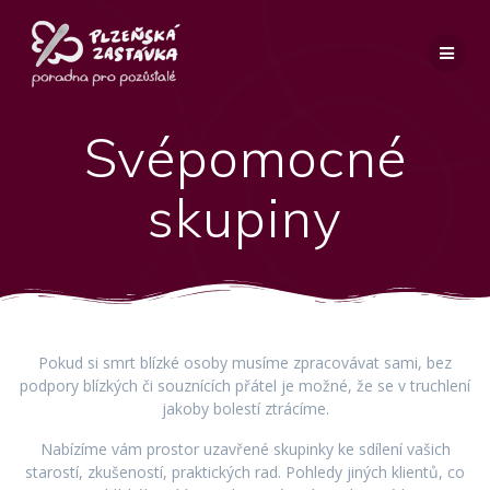
Přeskočit
na
obsah
Svépomocné
skupiny
Pokud si smrt blízké osoby musíme zpracovávat sami, bez
podpory blízkých či souznících přátel je možné, že se v truchlení
jakoby bolestí ztrácíme.
Nabízíme vám prostor uzavřené skupinky ke sdílení vašich
starostí, zkušeností, praktických rad. Pohledy jiných klientů, co