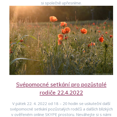
si společně upřesníme.
Svépomocné setkání pro pozůstalé
rodiče 22.4.2022
V pátek 22. 4. 2022 od 18 – 20 hodin se uskuteční další
svépomocné setkání pozůstalých rodičů a dalších blízkých
v ověřeném online SKYPE prostoru. Neváhejte si s námi