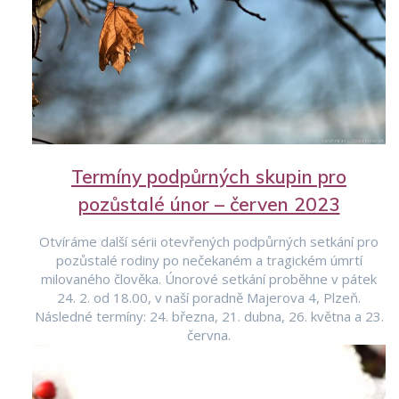
Termíny podpůrných skupin pro
pozůstalé únor – červen 2023
Otvíráme další sérii otevřených podpůrných setkání pro
pozůstalé rodiny po nečekaném a tragickém úmrtí
milovaného člověka. Únorové setkání proběhne v pátek
24. 2. od 18.00, v naší poradně Majerova 4, Plzeň.
Následné termíny: 24. března, 21. dubna, 26. května a 23.
června.