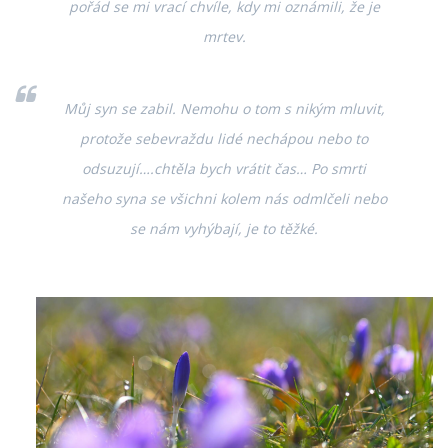
pořád se mi vrací chvíle, kdy mi oznámili, že je
mrtev.
Můj syn se zabil. Nemohu o tom s nikým mluvit,
protože sebevraždu lidé nechápou nebo to
odsuzují….chtěla bych vrátit čas… Po smrti
našeho syna se všichni kolem nás odmlčeli nebo
se nám vyhýbají, je to těžké.