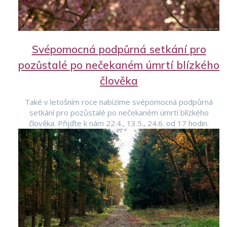
Svépomocná podpůrná setkání pro
pozůstalé po nečekaném úmrtí blízkého
člověka
Také v letošním roce nabízíme svépomocná podpůrná
setkání pro pozůstalé po nečekaném úmrtí blízkého
člověka. Přijďte k nám 22.4., 13.5., 24.6. od 17 hodin.