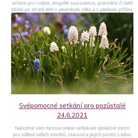
určeno pro rodiče, dospělé sourozence, prarodiče či další
blízké po ztrátě dětí v jakémkoliv věku a z jakékoliv příčiny.
Svépomocné setkání pro pozůstalé
24.6.2021
Nabízíme vám formou online setkávání společné místo
pro sdílení našich smutků, starostí a jiných pocitů s lidmi,