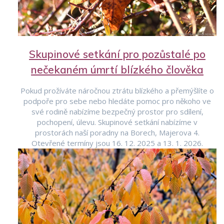
Skupinové setkání pro pozůstalé po
nečekaném úmrtí blízkého člověka
Pokud prožíváte náročnou ztrátu blízkého a přemýšlíte o
podpoře pro sebe nebo hledáte pomoc pro někoho ve
své rodině nabízíme bezpečný prostor pro sdílení,
pochopení, úlevu. Skupinové setkání nabízíme v
prostorách naší poradny na Borech, Majerova 4.
Otevřené termíny jsou 16. 12. 2025 a 13. 1. 2026.