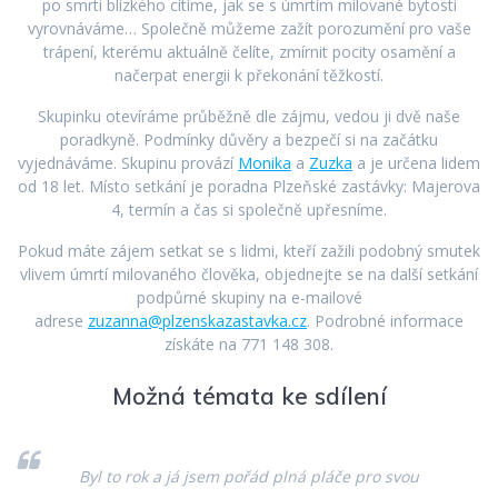
po smrti blízkého cítíme, jak se s úmrtím milované bytosti
vyrovnáváme… Společně můžeme zažít porozumění pro vaše
trápení, kterému aktuálně čelíte, zmírnit pocity osamění a
načerpat energii k překonání těžkostí.
Skupinku otevíráme průběžně dle zájmu, vedou ji dvě naše
poradkyně. Podmínky důvěry a bezpečí si na začátku
vyjednáváme. Skupinu provází
Monika
a
Zuzka
a je určena lidem
od 18 let. Místo setkání je poradna Plzeňské zastávky: Majerova
4, termín a čas si společně upřesníme.
Pokud máte zájem setkat se s lidmi, kteří zažili podobný smutek
vlivem úmrtí milovaného člověka, objednejte se na další setkání
podpůrné skupiny na e-mailové
adrese
zuzanna@plzenskazastavka.cz
. Podrobné informace
získáte na 771 148 308.
Možná témata ke sdílení
Byl to rok a já jsem pořád plná pláče pro svou