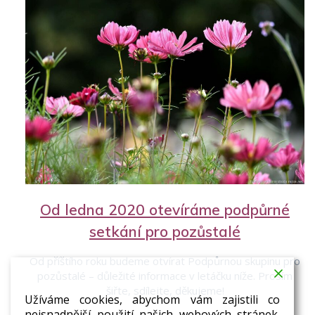
Od ledna 2020 otevíráme podpůrné
setkání pro pozůstalé
Od příštího roku budeme otvírat Podpůrnou skupinu pro
pozůstalé – důležité informace v letáčku níže. Prosím
šiřte, sdílejte, děkujeme!
Užíváme cookies, abychom vám zajistili co
nejsnadnější použití našich webových stránek.