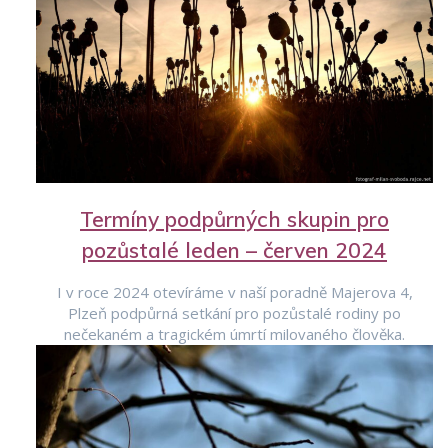
Termíny podpůrných skupin pro
pozůstalé leden – červen 2024
I v roce 2024 otevíráme v naší poradně Majerova 4,
Plzeň podpůrná setkání pro pozůstalé rodiny po
nečekaném a tragickém úmrtí milovaného člověka.