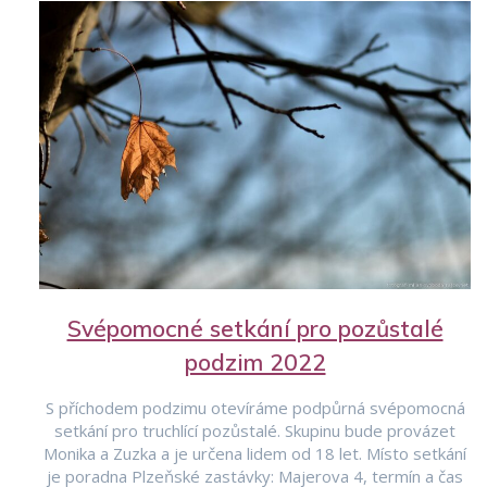
Svépomocné setkání pro pozůstalé
podzim 2022
S příchodem podzimu otevíráme podpůrná svépomocná
setkání pro truchlící pozůstalé. Skupinu bude provázet
Monika a Zuzka a je určena lidem od 18 let. Místo setkání
je poradna Plzeňské zastávky: Majerova 4, termín a čas