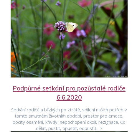
Podpůrné setkání pro pozůstalé rodiče
6.6.2020
Setkání rodičů a blízkých po ztrátě, sdílení našich potřeb v
tomto smutném životním období, prostor pro emoce,
pocity osamění, křivdy, nepochopení okolí, rezignace. Co
dělat, pustit, opustit, odpustit….?