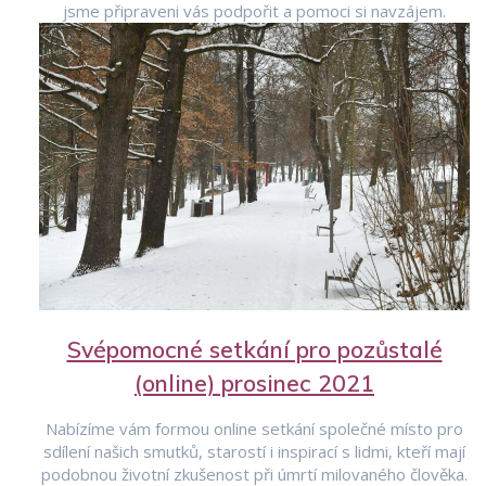
jsme připraveni vás podpořit a pomoci si navzájem.
Svépomocné setkání pro pozůstalé
(online) prosinec 2021
Nabízíme vám formou online setkání společné místo pro
sdílení našich smutků, starostí i inspirací s lidmi, kteří mají
podobnou životní zkušenost při úmrtí milovaného člověka.