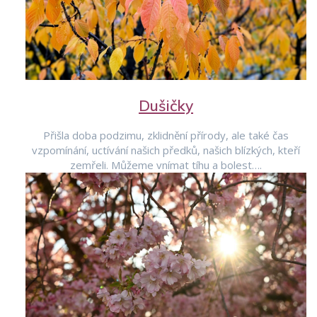
Dušičky
Přišla doba podzimu, zklidnění přírody, ale také čas
vzpomínání, uctívání našich předků, našich blízkých, kteří
zemřeli. Můžeme vnímat tíhu a bolest….