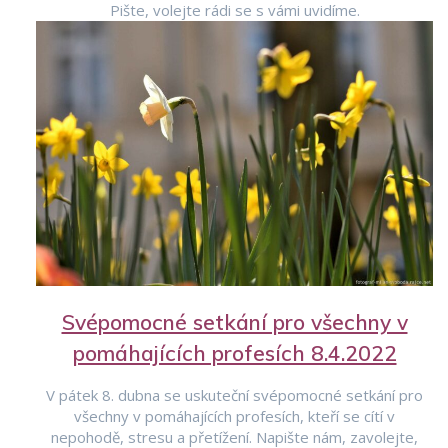
Pište, volejte rádi se s vámi uvidíme.
Svépomocné setkání pro všechny v
pomáhajících profesích 8.4.2022
V pátek 8. dubna se uskuteční svépomocné setkání pro
všechny v pomáhajících profesích, kteří se cítí v
nepohodě, stresu a přetížení. Napište nám, zavolejte,