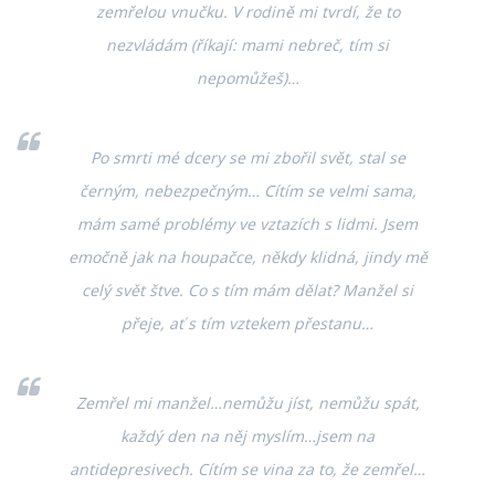
zemřelou vnučku. V rodině mi tvrdí, že to
nezvládám (říkají: mami nebreč, tím si
nepomůžeš)…
Po smrti mé dcery se mi zbořil svět, stal se
černým, nebezpečným… Cítím se velmi sama,
mám samé problémy ve vztazích s lidmi. Jsem
emočně jak na houpačce, někdy klidná, jindy mě
celý svět štve. Co s tím mám dělat? Manžel si
přeje, ať s tím vztekem přestanu…
Zemřel mi manžel…nemůžu jíst, nemůžu spát,
každý den na něj myslím…jsem na
antidepresivech. Cítím se vina za to, že zemřel…