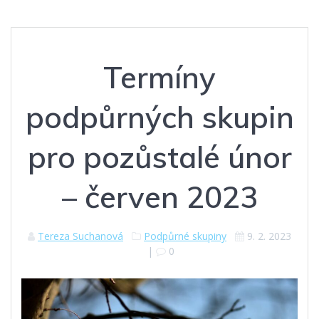
Termíny
podpůrných skupin
pro pozůstalé únor
– červen 2023
Tereza Suchanová
Podpůrné skupiny
9. 2. 2023
|
0