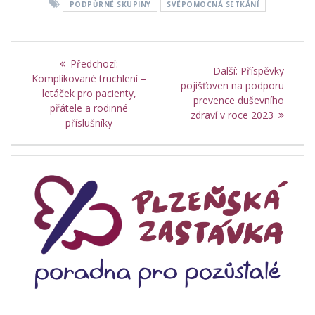
PODPŮRNÉ SKUPINY
SVÉPOMOCNÁ SETKÁNÍ
Navigace
Předchozí
Předchozí:
Další
Další:
Příspěvky
pro
příspěvek:
Komplikované truchlení –
příspěvek:
pojišťoven na podporu
letáček pro pacienty,
prevence duševního
příspěvek
přátele a rodinné
zdraví v roce 2023
příslušníky