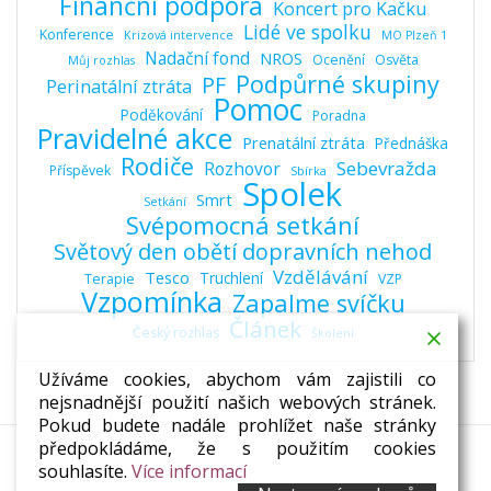
Finanční podpora
Koncert pro Kačku
Lidé ve spolku
Konference
Krizová intervence
MO Plzeň 1
Nadační fond
NROS
Ocenění
Osvěta
Můj rozhlas
Podpůrné skupiny
PF
Perinatální ztráta
Pomoc
Poděkování
Poradna
Pravidelné akce
Prenatální ztráta
Přednáška
Rodiče
Sebevražda
Rozhovor
Příspěvek
Sbírka
Spolek
Smrt
Setkání
Svépomocná setkání
Světový den obětí dopravních nehod
Vzdělávání
Tesco
Truchlení
Terapie
VZP
Vzpomínka
Zapalme svíčku
Článek
Český rozhlas
Školení
Užíváme cookies, abychom vám zajistili co
nejsnadnější použití našich webových stránek.
Pokud budete nadále prohlížet naše stránky
předpokládáme, že s použitím cookies
souhlasíte.
Více informací