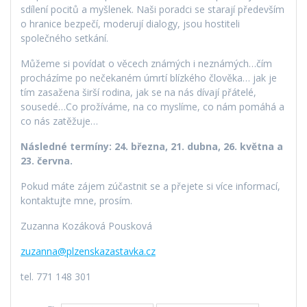
sdílení pocitů a myšlenek. Naši poradci se starají především
o hranice bezpečí, moderují dialogy, jsou hostiteli
společného setkání.
Můžeme si povídat o věcech známých i neznámých…čím
procházíme po nečekaném úmrtí blízkého člověka… jak je
tím zasažena širší rodina, jak se na nás dívají přátelé,
sousedé…Co prožíváme, na co myslíme, co nám pomáhá a
co nás zatěžuje…
Následné termíny: 24. března, 21. dubna, 26. května a
23. června.
Pokud máte zájem zúčastnit se a přejete si více informací,
kontaktujte mne, prosím.
Zuzanna Kozáková Pousková
zuzanna@plzenskazastavka.cz
tel. 771 148 301