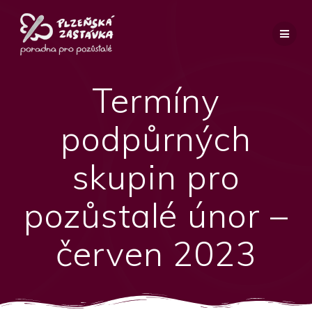
Přeskočit
na
obsah
Termíny
podpůrných
skupin pro
pozůstalé únor –
červen 2023