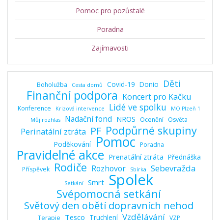
Pomoc pro pozůstalé
Poradna
Zajímavosti
Děti
Covid-19
Donio
Boholužba
Cesta domů
Finanční podpora
Koncert pro Kačku
Lidé ve spolku
Konference
Krizová intervence
MO Plzeň 1
Nadační fond
NROS
Ocenění
Osvěta
Můj rozhlas
Podpůrné skupiny
PF
Perinatální ztráta
Pomoc
Poděkování
Poradna
Pravidelné akce
Prenatální ztráta
Přednáška
Rodiče
Sebevražda
Rozhovor
Příspěvek
Sbírka
Spolek
Smrt
Setkání
Svépomocná setkání
Světový den obětí dopravních nehod
Vzdělávání
Tesco
Truchlení
Terapie
VZP