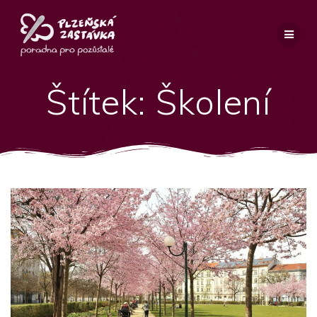
Přeskočit
na
obsah
Štítek:
Školení