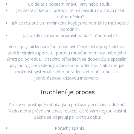
Co dělat s pocitem hněvu, viny nebo studu?
Jak zastavit laktaci, pomoci tělu v návratu do stavu před
otěhotněním?
Jak se rozloučit s miminkem, když jsme neměli tu možnost v
porodnici?
Jak a kdy se máme připravit na další těhotenství?
Velice psychicky náročné může být těhotenství po předchozí
ztrátě miminka (potratu, porodu mrtvého miminka nebo jeho
úmrtí po porodu). I v těchto případech se doporučuje speciální
psychologické vedení, podpora a poradenství. Nabízíme jak
možnost systematického poradenského přístupu, tak
jednorázovou krizovou intervenci.
Truchlení je proces
Pocity se postupně mění a jsou prožívány zcela individuálně.
Nikdo nemá právo vnucovat reakce, které vám nejsou vlastní.
Běžně se objevují po určitou dobu:
Poruchy spánku