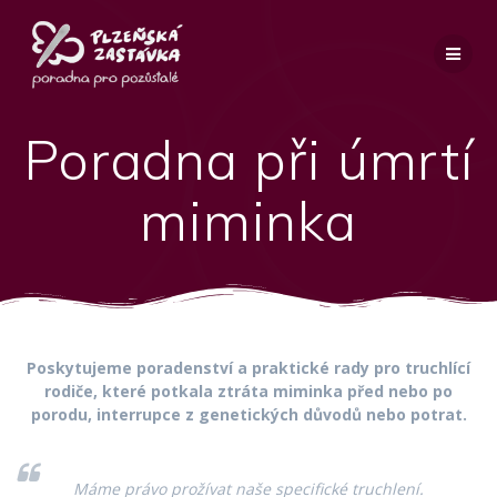
Přeskočit
na
obsah
Poradna při úmrtí
miminka
Poskytujeme poradenství a praktické rady pro truchlící
rodiče, které potkala ztráta miminka před nebo po
porodu, interrupce z genetických důvodů nebo potrat.
Máme právo prožívat naše specifické truchlení.