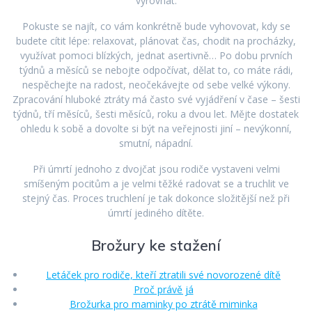
vyrovnat.
Pokuste se najít, co vám konkrétně bude vyhovovat, kdy se
budete cítit lépe: relaxovat, plánovat čas, chodit na procházky,
využívat pomoci blízkých, jednat asertivně… Po dobu prvních
týdnů a měsíců se nebojte odpočívat, dělat to, co máte rádi,
nespěchejte na radost, neočekávejte od sebe velké výkony.
Zpracování hluboké ztráty má často své vyjádření v čase – šesti
týdnů, tří měsíců, šesti měsíců, roku a dvou let. Mějte dostatek
ohledu k sobě a dovolte si být na veřejnosti jiní – nevýkonní,
smutní, nápadní.
Při úmrtí jednoho z dvojčat jsou rodiče vystaveni velmi
smíšeným pocitům a je velmi těžké radovat se a truchlit ve
stejný čas. Proces truchlení je tak dokonce složitější než při
úmrtí jediného dítěte.
Brožury ke stažení
Letáček pro rodiče, kteří ztratili své novorozené dítě
Proč právě já
Brožurka pro maminky po ztrátě miminka