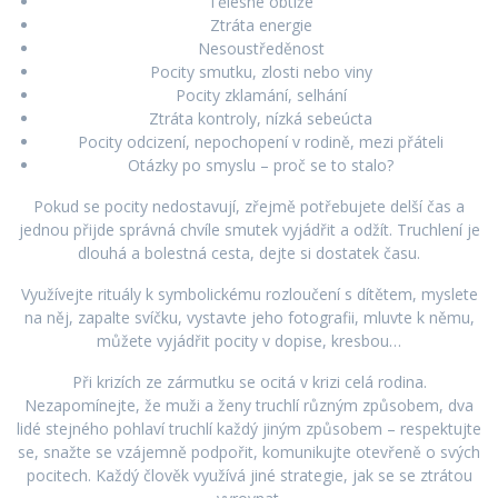
Tělesné obtíže
Ztráta energie
Nesoustředěnost
Pocity smutku, zlosti nebo viny
Pocity zklamání, selhání
Ztráta kontroly, nízká sebeúcta
Pocity odcizení, nepochopení v rodině, mezi přáteli
Otázky po smyslu – proč se to stalo?
Pokud se pocity nedostavují, zřejmě potřebujete delší čas a
jednou přijde správná chvíle smutek vyjádřit a odžít. Truchlení je
dlouhá a bolestná cesta, dejte si dostatek času.
Využívejte rituály k symbolickému rozloučení s dítětem, myslete
na něj, zapalte svíčku, vystavte jeho fotografii, mluvte k němu,
můžete vyjádřit pocity v dopise, kresbou…
Při krizích ze zármutku se ocitá v krizi celá rodina.
Nezapomínejte, že muži a ženy truchlí různým způsobem, dva
lidé stejného pohlaví truchlí každý jiným způsobem – respektujte
se, snažte se vzájemně podpořit, komunikujte otevřeně o svých
pocitech. Každý člověk využívá jiné strategie, jak se se ztrátou