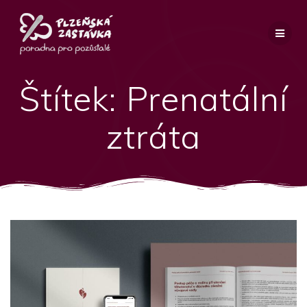
Přeskočit
na
obsah
Štítek:
Prenatální
ztráta