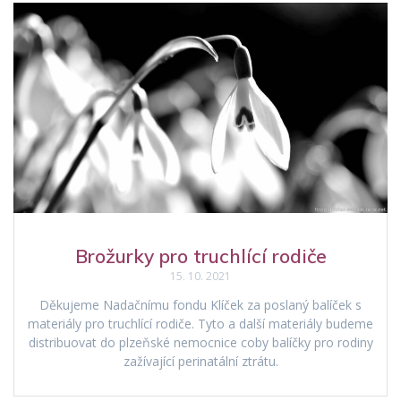
Brožurky pro truchlící rodiče
15. 10. 2021
Děkujeme Nadačnímu fondu Klíček za poslaný balíček s
materiály pro truchlící rodiče. Tyto a další materiály budeme
distribuovat do plzeňské nemocnice coby balíčky pro rodiny
zažívající perinatální ztrátu.