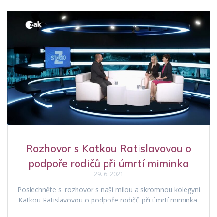
Rozhovor s Katkou Ratislavovou o
podpoře rodičů při úmrtí miminka
29. 6. 2021
Poslechněte si rozhovor s naší milou a skromnou kolegyní
Katkou Ratislavovou o podpoře rodičů při úmrtí miminka.