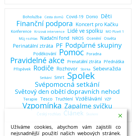
Děti
Covid-19
Donio
Boholužba
Cesta domů
Finanční podpora
Koncert pro Kačku
Lidé ve spolku
Konference
Krizová intervence
MO Plzeň 1
Nadační fond
NROS
Ocenění
Osvěta
Můj rozhlas
Podpůrné skupiny
PF
Perinatální ztráta
Pomoc
Poděkování
Poradna
Pravidelné akce
Prenatální ztráta
Přednáška
Rodiče
Sebevražda
Rozhovor
Příspěvek
Sbírka
Spolek
Smrt
Setkání
Svépomocná setkání
Světový den obětí dopravních nehod
Vzdělávání
Tesco
Truchlení
Terapie
VZP
Vzpomínka
Zapalme svíčku
Článek
Český rozhlas
Školení
Užíváme cookies, abychom vám zajistili co
nejsnadnější použití našich webových stránek.