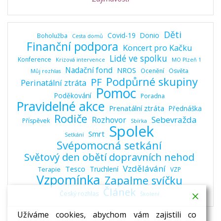
Děti
Covid-19
Donio
Boholužba
Cesta domů
Finanční podpora
Koncert pro Kačku
Lidé ve spolku
Konference
Krizová intervence
MO Plzeň 1
Nadační fond
NROS
Ocenění
Osvěta
Můj rozhlas
Podpůrné skupiny
PF
Perinatální ztráta
Pomoc
Poděkování
Poradna
Pravidelné akce
Prenatální ztráta
Přednáška
Rodiče
Sebevražda
Rozhovor
Příspěvek
Sbírka
Spolek
Smrt
Setkání
Svépomocná setkání
Světový den obětí dopravních nehod
Vzdělávání
Tesco
Truchlení
Terapie
VZP
Vzpomínka
Zapalme svíčku
Článek
Český rozhlas
Školení
Užíváme cookies, abychom vám zajistili co