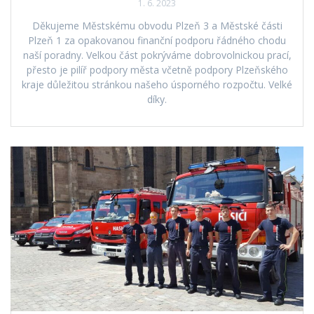
1. 6. 2023
Děkujeme Městskému obvodu Plzeň 3 a Městské části
Plzeň 1 za opakovanou finanční podporu řádného chodu
naší poradny. Velkou část pokrýváme dobrovolnickou prací,
přesto je pilíř podpory města včetně podpory Plzeňského
kraje důležitou stránkou našeho úsporného rozpočtu. Velké
díky.