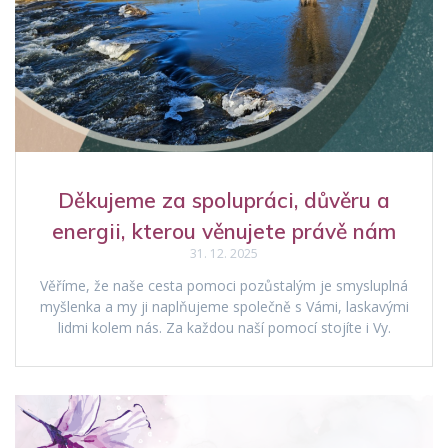
Děkujeme za spolupráci, důvěru a
energii, kterou věnujete právě nám
31. 12. 2025
Věříme, že naše cesta pomoci pozůstalým je smysluplná
myšlenka a my ji naplňujeme společně s Vámi, laskavými
lidmi kolem nás. Za každou naší pomocí stojíte i Vy.