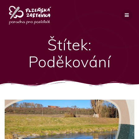
Přeskočit
na
obsah
Štítek:
Poděkování