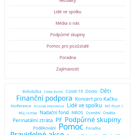
Aktuality
Lidé ve spolku
Média o nás
Podpůrné skupiny
Pomoc pro pozůstalé
Poradna
Zajímavosti
Děti
Covid-19
Donio
Boholužba
Cesta domů
Finanční podpora
Koncert pro Kačku
Lidé ve spolku
Konference
Krizová intervence
MO Plzeň 1
Nadační fond
NROS
Ocenění
Osvěta
Můj rozhlas
Podpůrné skupiny
PF
Perinatální ztráta
Pomoc
Poděkování
Poradna
Pravidelné akce