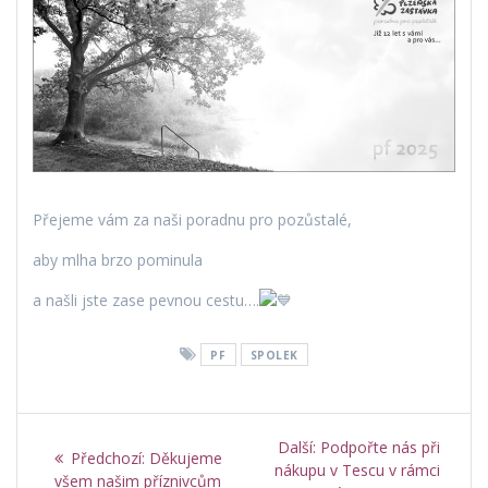
Přejeme vám za naši poradnu pro pozůstalé,
aby mlha brzo pominula
a našli jste zase pevnou cestu….
PF
SPOLEK
Navigace
Další
Další:
Podpořte nás při
Předchozí
Předchozí:
Děkujeme
pro
příspěvek:
nákupu v Tescu v rámci
příspěvek:
všem našim příznivcům