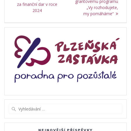
grantovému programu
za finanční dar v roce
příspěvek
„Vy rozhodujete,
2024
my pomáháme“
Vyhledat:
NEJNOVĚJŠÍ PŘÍSPĚVKY