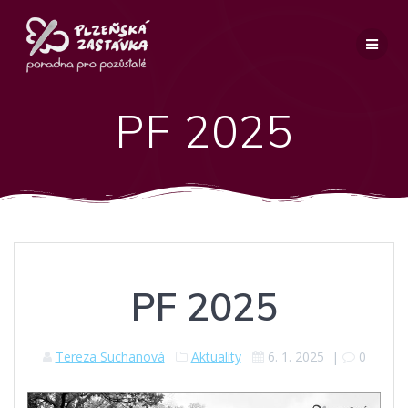
Přeskočit
na
obsah
PF 2025
PF 2025
Tereza Suchanová
Aktuality
6. 1. 2025
|
0