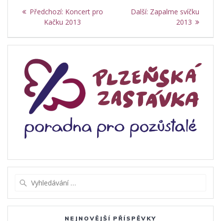
Navigace
Předchozí
Další
Předchozí:
Koncert pro
Další:
Zapalme svíčku
pro
příspěvek:
příspěvek:
Kačku 2013
2013
příspěvek
Vyhledat:
NEJNOVĚJŠÍ PŘÍSPĚVKY