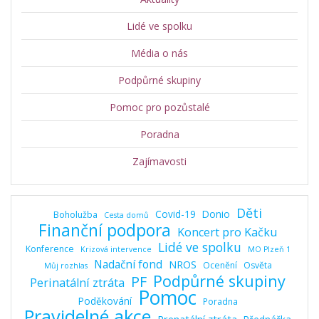
Lidé ve spolku
Média o nás
Podpůrné skupiny
Pomoc pro pozůstalé
Poradna
Zajímavosti
Děti
Covid-19
Donio
Boholužba
Cesta domů
Finanční podpora
Koncert pro Kačku
Lidé ve spolku
Konference
Krizová intervence
MO Plzeň 1
Nadační fond
NROS
Ocenění
Osvěta
Můj rozhlas
Podpůrné skupiny
PF
Perinatální ztráta
Pomoc
Poděkování
Poradna
Pravidelné akce