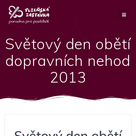
Přeskočit
na
obsah
Světový den obětí
dopravních nehod
2013
Světový den obětí