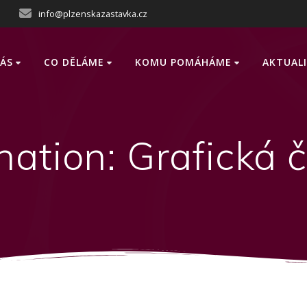
info@plzenskazastavka.cz
ÁS
CO DĚLÁME
KOMU POMÁHÁME
AKTUAL
nation:
Grafická 