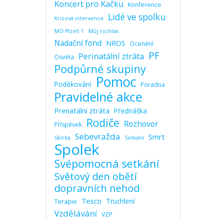
Koncert pro Kačku
Konference
Lidé ve spolku
Krizová intervence
MO Plzeň 1
Můj rozhlas
Nadační fond
NROS
Ocenění
PF
Perinatální ztráta
Osvěta
Podpůrné skupiny
Pomoc
Poděkování
Poradna
Pravidelné akce
Prenatální ztráta
Přednáška
Rodiče
Rozhovor
Příspěvek
Sebevražda
Smrt
Sbírka
Setkání
Spolek
Svépomocná setkání
Světový den obětí
dopravních nehod
Tesco
Truchlení
Terapie
Vzdělávání
VZP