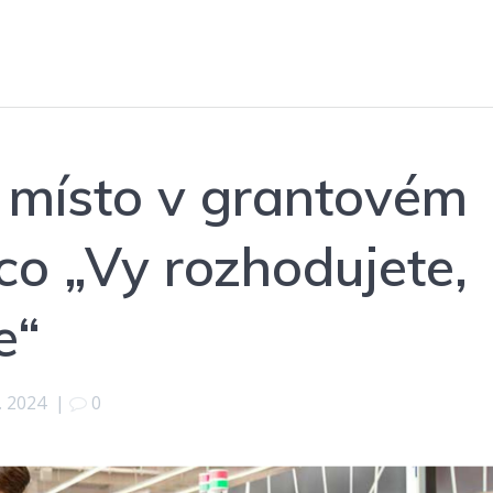
. místo v grantovém
o „Vy rozhodujete,
e“
6. 2024
|
0