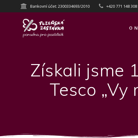
Přeskočit
Bankovní účet: 2300334693/2010
+420 771 148 308
na
obsah
O N
Získali jsme
Tesco „Vy