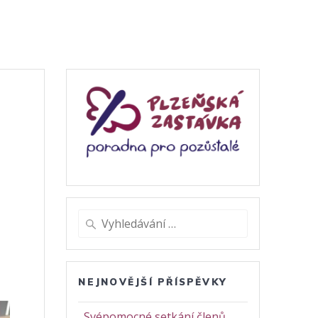
Vyhledat:
NEJNOVĚJŠÍ PŘÍSPĚVKY
Svépomocné setkání členů