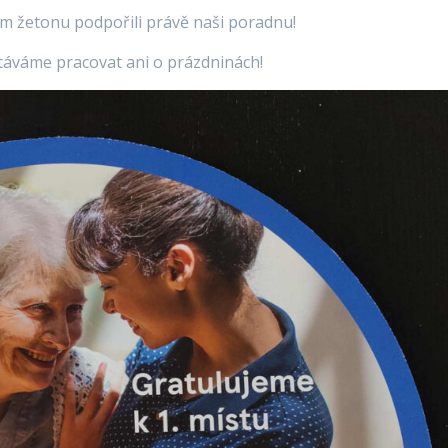
m žetonu podpořili právě naši poradnu!
áváme pracovat ani o prázdninách!