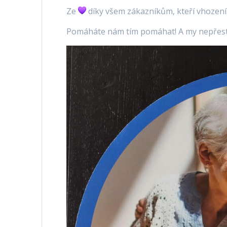
Ze
díky všem zákazníkům, kteří vhození
Pomáháte nám tím pomáhat! A my nepřest