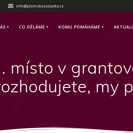
info@plzenskazastavka.cz
ÁS
CO DĚLÁME
KOMU POMÁHÁME
AKTUAL
 1. místo v grant
 rozhodujete, my