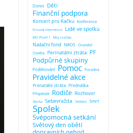
Děti
Donio
Finanční podpora
Koncert pro Kačku
Konference
Lidé ve spolku
Krizová intervence
MO Plzeň 1
Můj rozhlas
Nadační fond
NROS
Ocenění
PF
Perinatální ztráta
Osvěta
Podpůrné skupiny
Pomoc
Poděkování
Poradna
Pravidelné akce
Prenatální ztráta
Přednáška
Rodiče
Rozhovor
Příspěvek
Sebevražda
Smrt
Sbírka
Setkání
Spolek
Svépomocná setkání
Světový den obětí
dopravních nehod