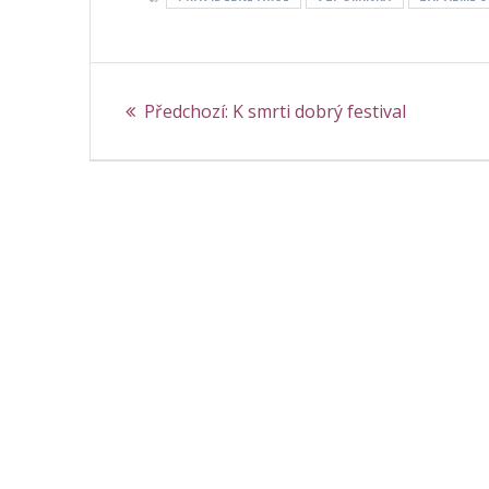
Navigace
Předchozí
Předchozí:
K smrti dobrý festival
pro
příspěvek:
příspěvek