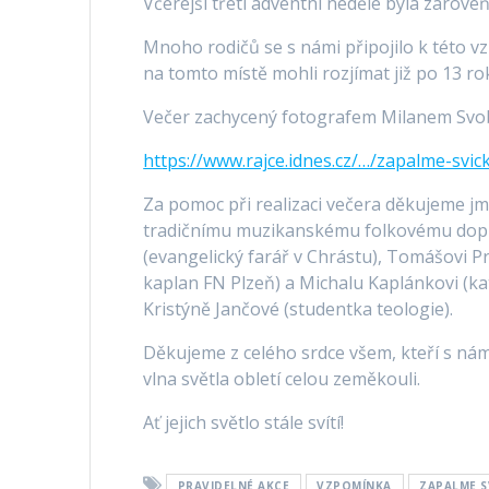
Včerejší třetí adventní neděle byla zárov
Mnoho rodičů se s námi připojilo k této v
na tomto místě mohli rozjímat již po 13 r
Večer zachycený fotografem Milanem Svo
https://www.rajce.idnes.cz/…/zapalme-svi
Za pomoc při realizaci večera děkujeme j
tradičnímu muzikanskému folkovému dopr
(evangelický farář v Chrástu), Tomášovi P
kaplan FN Plzeň) a Michalu Kaplánkovi (kat
Kristýně Jančové (studentka teologie).
Děkujeme z celého srdce všem, kteří s nám
vlna světla obletí celou zeměkouli.
Ať jejich světlo stále svítí!
PRAVIDELNÉ AKCE
VZPOMÍNKA
ZAPALME S