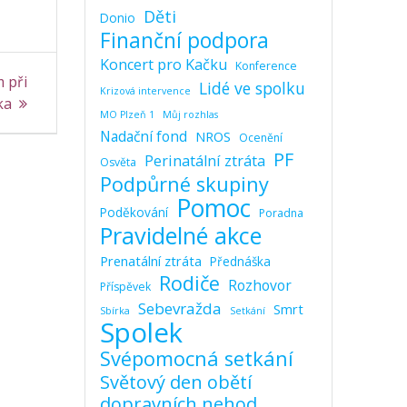
Děti
Donio
Finanční podpora
Koncert pro Kačku
Konference
 při
Lidé ve spolku
Krizová intervence
ka
MO Plzeň 1
Můj rozhlas
Nadační fond
NROS
Ocenění
PF
Perinatální ztráta
Osvěta
Podpůrné skupiny
Pomoc
Poděkování
Poradna
Pravidelné akce
Prenatální ztráta
Přednáška
Rodiče
Rozhovor
Příspěvek
Sebevražda
Smrt
Sbírka
Setkání
Spolek
Svépomocná setkání
Světový den obětí
dopravních nehod