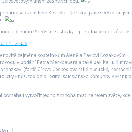
eň Celosvětovým dnem zesnulých dětí…
zpomínce v plzeňském Kostelu U Ježíška, jsme vděční, že jsm
ok…
bodou, členem Plzeňské Zastávky – poradny pro pozůstalé
cku-14-12-025
menovitě zejména kostelníkům Aleně a Pavlovi Kozákovým,
ovodu v podání Petra Merxbauera a také pak Karlu Šimrov
rocházkovi (farář Církve Československé husitské, nemocnič
olický kněz, teolog a ředitel salesiánské komunity v Plzni) a
i pomáhají vytvořit jedno z mnoha míst na celém světě, kde
VÍČKU