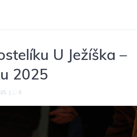
ostelíku U Ježíška –
ku 2025
025
|
0