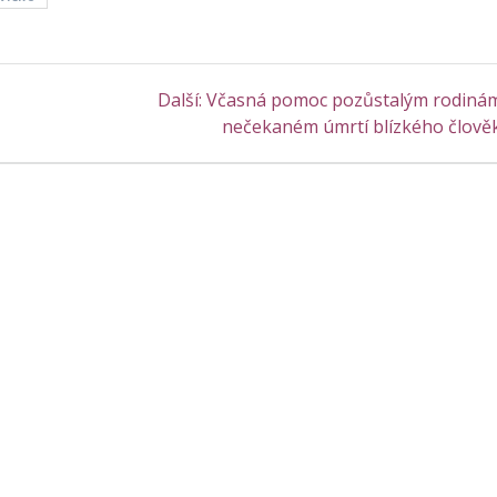
Další
Další:
Včasná pomoc pozůstalým rodinám
příspěvek:
nečekaném úmrtí blízkého člově