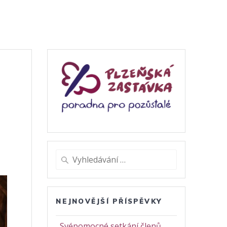
Vyhledat:
NEJNOVĚJŠÍ PŘÍSPĚVKY
Svépomocné setkání členů