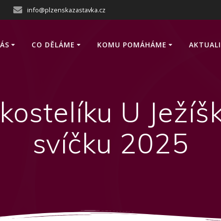
info@plzenskazastavka.cz
ÁS
CO DĚLÁME
KOMU POMÁHÁME
AKTUAL
 kostelíku U Ježí
svíčku 2025