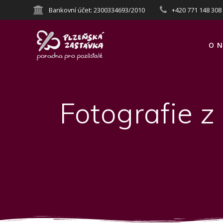
Přeskočit
Bankovní účet: 2300334693/2010
+420 771 148 308
na
obsah
O N
Fotografie z