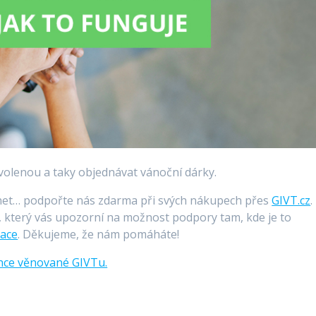
ovolenou a taky objednávat vánoční dárky.
net… podpořte nás zdarma při svých nákupech přes
GIVT.cz
.
, který vás upozorní na možnost podpory tam, kde je to
kace
. Děkujeme, že nám pomáháte!
ánce věnované GIVTu.