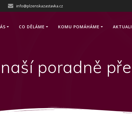
info@plzenskazastavka.cz
ÁS
CO DĚLÁME
KOMU POMÁHÁME
AKTUAL
naší poradně pře