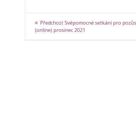
Navigace
Předchozí
Předchozí:
Svépomocné setkání pro pozůs
příspěvek:
pro
(online) prosinec 2021
příspěvek