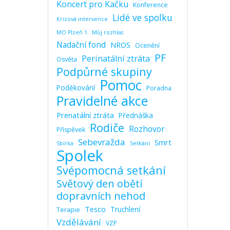
Koncert pro Kačku
Konference
Lidé ve spolku
Krizová intervence
MO Plzeň 1
Můj rozhlas
Nadační fond
NROS
Ocenění
PF
Perinatální ztráta
Osvěta
Podpůrné skupiny
Pomoc
Poděkování
Poradna
Pravidelné akce
Prenatální ztráta
Přednáška
Rodiče
Rozhovor
Příspěvek
Sebevražda
Smrt
Sbírka
Setkání
Spolek
Svépomocná setkání
Světový den obětí
dopravních nehod
Tesco
Truchlení
Terapie
Vzdělávání
VZP