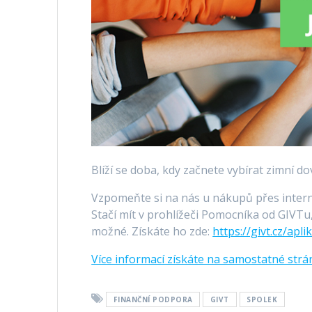
Blíží se doba, kdy začnete vybírat zimní d
Vzpomeňte si na nás u nákupů přes inter
Stačí mít v prohlížeči Pomocníka od GIVTu
možné. Získáte ho zde:
https://givt.cz/apli
Více informací získáte na samostatné str
FINANČNÍ PODPORA
GIVT
SPOLEK