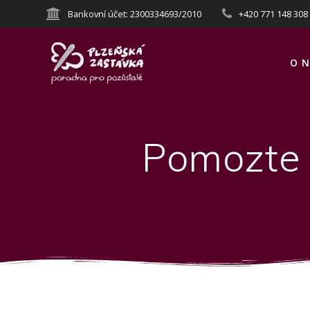
Přeskočit
Bankovní účet: 2300334693/2010
+420 771 148 308
na
obsah
O N
Pomozte 