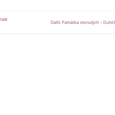
talé
Další
Další:
Památka zesnulých – Dušič
příspěvek: