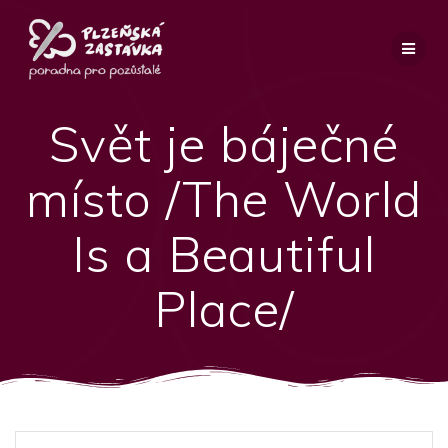
Přeskočit
na
obsah
Svět je báječné
místo /The World
Is a Beautiful
Place/