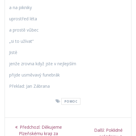
a na pikniky
uprostřed léta
a prostě vůbec
„si to užívat“
Jistě
jenže zrovna když jste v nejlepším
přijde usměvavý funebrák
Překlad: Jan Zábrana
POMOC
Navigace
Předchozí
Předchozí:
Děkujeme
Další
Další:
Poklidné
příspěvek:
Plzeňskému kraji za