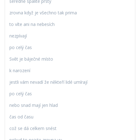
šeredně spálíte prsty
zrovna když je všechno tak prima
to víte ani na nebesích
nezpívají
po celý čas
Svět je báječné místo
k narození
jestli vám nevadí že někteří lidé umírají
po celý čas
nebo snad mají jen hlad
čas od času
což se dá celkem snést
pokud to nejste zrovna vy