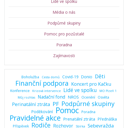
Lidé ve spolku
Média o nás
Podpůrné skupiny
Pomoc pro pozůstalé
Poradna
Zajímavosti
Děti
Covid-19
Donio
Boholužba
Cesta domů
Finanční podpora
Koncert pro Kačku
Lidé ve spolku
Konference
Krizová intervence
MO Plzeň 1
Nadační fond
NROS
Ocenění
Osvěta
Můj rozhlas
Podpůrné skupiny
PF
Perinatální ztráta
Pomoc
Poděkování
Poradna
Pravidelné akce
Prenatální ztráta
Přednáška
Rodiče
Sebevražda
Rozhovor
Příspěvek
Sbírka