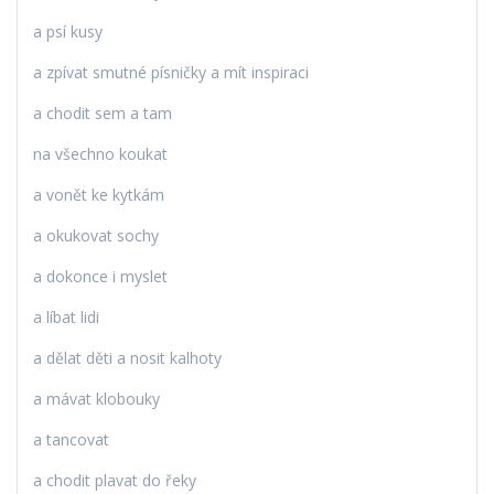
a psí kusy
a zpívat smutné písničky a mít inspiraci
a chodit sem a tam
na všechno koukat
a vonět ke kytkám
a okukovat sochy
a dokonce i myslet
a líbat lidi
a dělat děti a nosit kalhoty
a mávat klobouky
a tancovat
a chodit plavat do řeky