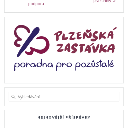
pro
příspěvek:
prázdniny
podporu
příspěvek
Vyhledat:
NEJNOVĚJŠÍ PŘÍSPĚVKY