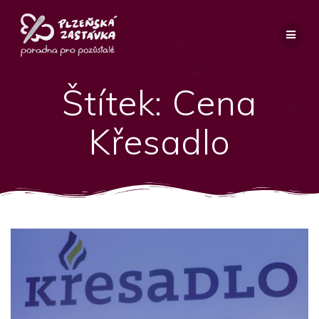
Přeskočit
na
obsah
Štítek:
Cena
Křesadlo