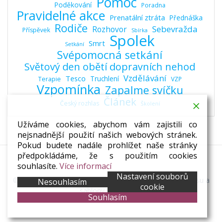
Pomoc
Poděkování
Poradna
Pravidelné akce
Prenatální ztráta
Přednáška
Rodiče
Sebevražda
Rozhovor
Příspěvek
Sbírka
Spolek
Smrt
Setkání
Svépomocná setkání
Světový den obětí dopravních nehod
Vzdělávání
Tesco
Truchlení
Terapie
VZP
Vzpomínka
Zapalme svíčku
Článek
Český rozhlas
Školení
Užíváme cookies, abychom vám zajistili co
nejsnadnější použití našich webových stránek.
Pokud budete nadále prohlížet naše stránky
předpokládáme, že s použitím cookies
souhlasíte.
Více informací
Nastavení souborů
© 2026 Plzeňská zastávka. Vytvořeno pomocí WordPressu a
Nesouhlasím
cookie
šablony Mesmerize
Souhlasím