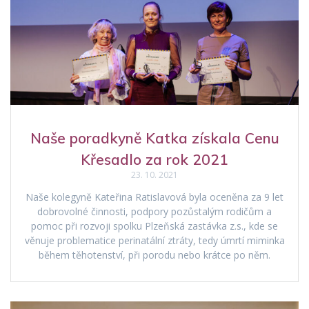
Naše poradkyně Katka získala Cenu
Křesadlo za rok 2021
23. 10. 2021
Naše kolegyně Kateřina Ratislavová byla oceněna za 9 let
dobrovolné činnosti, podpory pozůstalým rodičům a
pomoc při rozvoji spolku Plzeňská zastávka z.s., kde se
věnuje problematice perinatální ztráty, tedy úmrtí miminka
během těhotenství, při porodu nebo krátce po něm.