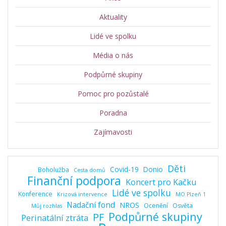
Aktuality
Lidé ve spolku
Média o nás
Podpůrné skupiny
Pomoc pro pozůstalé
Poradna
Zajímavosti
Děti
Covid-19
Donio
Boholužba
Cesta domů
Finanční podpora
Koncert pro Kačku
Lidé ve spolku
Konference
Krizová intervence
MO Plzeň 1
Nadační fond
NROS
Ocenění
Osvěta
Můj rozhlas
Podpůrné skupiny
PF
Perinatální ztráta